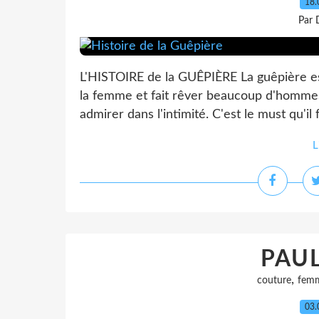
18.
Par 
L'HISTOIRE de la GUÊPIÈRE La guêpière est
la femme et fait rêver beaucoup d'hommes. 
admirer dans l'intimité. C'est le must qu'il 
L
PAUL
,
couture
fem
03.