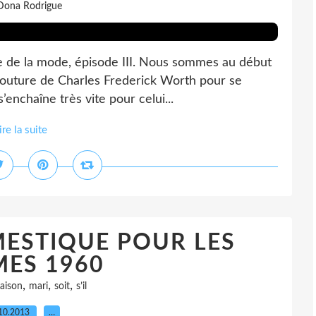
Dona Rodrigue
oire de la mode, épisode III. Nous sommes au début
 couture de Charles Frederick Worth pour se
’enchaîne très vite pour celui...
ire la suite
ESTIQUE POUR LES
ES 1960
,
,
,
aison
mari
soit
s’il
10.2013
…