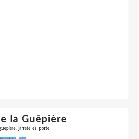
de la Guêpière
,
,
guepiere
jarretelles
porte