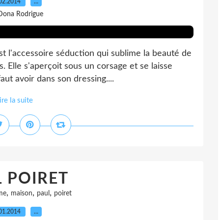
02.2014
…
Dona Rodrigue
 l'accessoire séduction qui sublime la beauté de
Elle s'aperçoit sous un corsage et se laisse
faut avoir dans son dressing....
ire la suite
 POIRET
,
,
,
me
maison
paul
poiret
01.2014
…