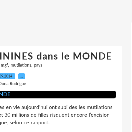
NINES dans le MONDE
,
,
,
mgf
mutilations
pays
09.2014
…
Dona Rodrigue
es en vie aujourd’hui ont subi des les mutilations
 30 millions de filles risquent encore l’excision
ue, selon ce rapport...