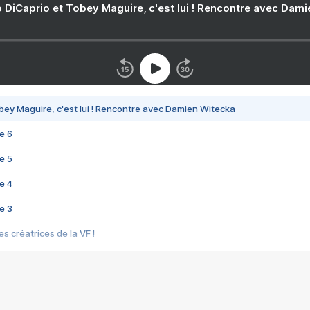
 DiCaprio et Tobey Maguire, c'est lui ! Rencontre avec Dam
bey Maguire, c'est lui ! Rencontre avec Damien Witecka
e 6
e 5
e 4
e 3
s créatrices de la VF !
e 2
e 1
e Mektoub My Love arrive enfin ! Rencontre avec Shaïn Boumedine et Sal