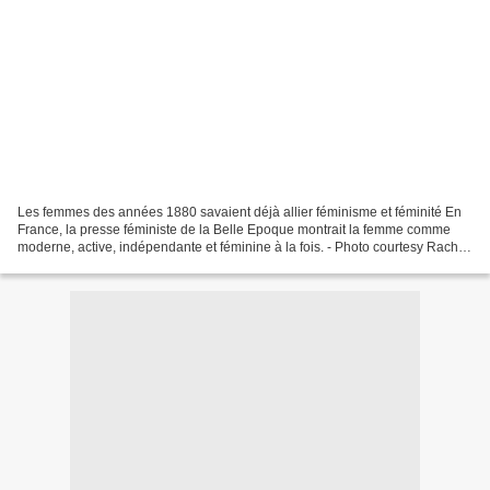
Les femmes des années 1880 savaient déjà allier féminisme et féminité En
France, la presse féministe de la Belle Epoque montrait la femme comme
moderne, active, indépendante et féminine à la fois. - Photo courtesy Rachel
Mesch. - À première vue, les récents...