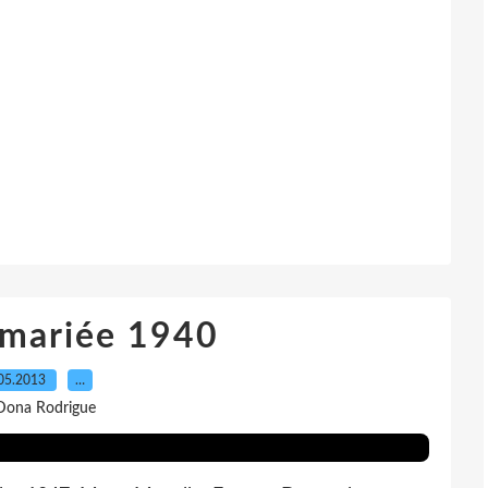
 mariée 1940
05.2013
…
Dona Rodrigue