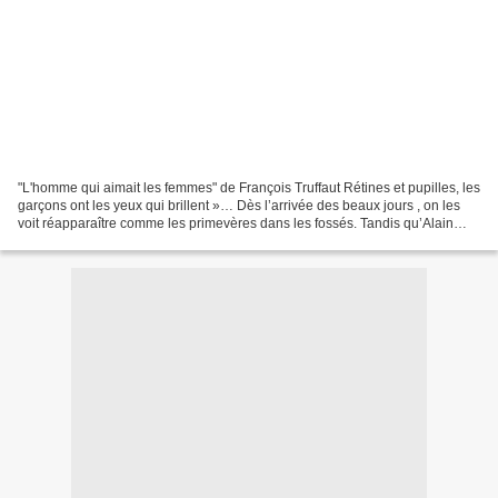
"L'homme qui aimait les femmes" de François Truffaut Rétines et pupilles, les
garçons ont les yeux qui brillent »… Dès l’arrivée des beaux jours , on les
voit réapparaître comme les primevères dans les fossés. Tandis qu’Alain
Souchon, ne rêve plus que...