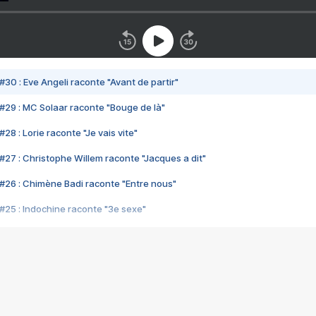
#30 : Eve Angeli raconte "Avant de partir"
#29 : MC Solaar raconte "Bouge de là"
28 : Lorie raconte "Je vais vite"
#27 : Christophe Willem raconte "Jacques a dit"
#26 : Chimène Badi raconte "Entre nous"
#25 : Indochine raconte "3e sexe"
#24 : Zaho raconte "C'est chelou"
#23 : Patrick Bruel raconte "Au café des délices"
#22 : Kyo raconte "Le chemin"
#21 : Nolwenn Leroy raconte "Cassé"