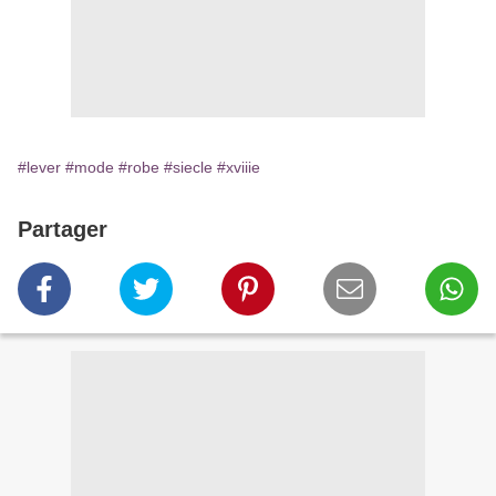
#lever
#mode
#robe
#siecle
#xviiie
Partager