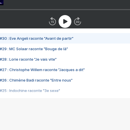
#30 : Eve Angeli raconte "Avant de partir"
#29 : MC Solaar raconte "Bouge de là"
28 : Lorie raconte "Je vais vite"
#27 : Christophe Willem raconte "Jacques a dit"
#26 : Chimène Badi raconte "Entre nous"
#25 : Indochine raconte "3e sexe"
#24 : Zaho raconte "C'est chelou"
#23 : Patrick Bruel raconte "Au café des délices"
#22 : Kyo raconte "Le chemin"