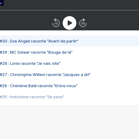
#30 : Eve Angeli raconte "Avant de partir"
#29 : MC Solaar raconte "Bouge de là"
28 : Lorie raconte "Je vais vite"
#27 : Christophe Willem raconte "Jacques a dit"
#26 : Chimène Badi raconte "Entre nous"
#25 : Indochine raconte "3e sexe"
#24 : Zaho raconte "C'est chelou"
#23 : Patrick Bruel raconte "Au café des délices"
#22 : Kyo raconte "Le chemin"