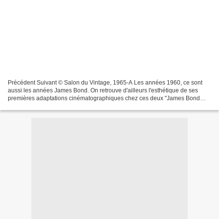
Précédent Suivant © Salon du Vintage, 1965-A Les années 1960, ce sont
aussi les années James Bond. On retrouve d'ailleurs l'esthétique de ses
premières adaptations cinématographiques chez ces deux "James Bond
Girls" de 1965. A l'époque, quatre films sont...