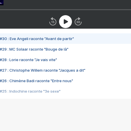
#30 : Eve Angeli raconte "Avant de partir"
#29 : MC Solaar raconte "Bouge de là"
28 : Lorie raconte "Je vais vite"
#27 : Christophe Willem raconte "Jacques a dit"
#26 : Chimène Badi raconte "Entre nous"
#25 : Indochine raconte "3e sexe"
#24 : Zaho raconte "C'est chelou"
#23 : Patrick Bruel raconte "Au café des délices"
#22 : Kyo raconte "Le chemin"