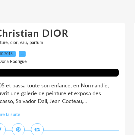
hristian DIOR
,
,
,
ture
dior
eau
parfum
10.2013
…
Dona Rodrigue
905 et passa toute son enfance, en Normandie,
uvrit une galerie de peinture et exposa des
casso, Salvador Dali, Jean Cocteau,...
ire la suite