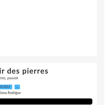
r des pierres
,
rres
pouvoir
10.2013
…
Dona Rodrigue