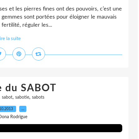
es et les pierres fines ont des pouvoirs, c’est une
es gemmes sont portées pour éloigner le mauvais
rtilité, réguler les...
ire la suite
re du SABOT
,
,
,
sabot
sabotie
sabots
10.2013
…
Dona Rodrigue