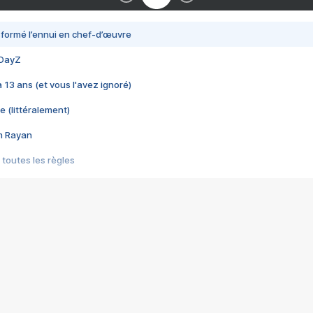
nsformé l’ennui en chef-d’œuvre
 DayZ
 a 13 ans (et vous l'avez ignoré)
e (littéralement)
im Rayan
 toutes les règles
s les jeux vidéo
us choquant de Rockstar ? - Le scandale BULLY
e plus moche de Steam
du RÊVE tourne au CAUCHEMAR
pendant 8 heures
it… à tort