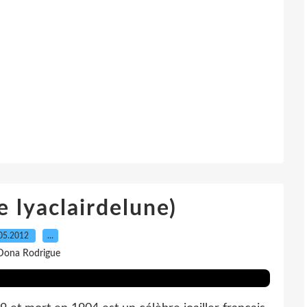
 lyaclairdelune)
05.2012
…
Dona Rodrigue