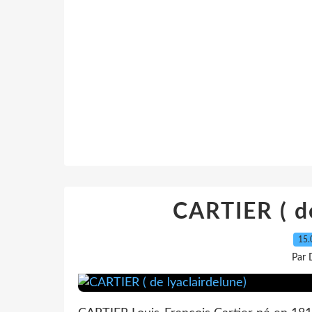
CARTIER ( de
15.
Par 