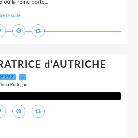
 où la reine porte...
ire la suite
ERATRICE d'AUTRICHE
05.2012
…
Dona Rodrigue