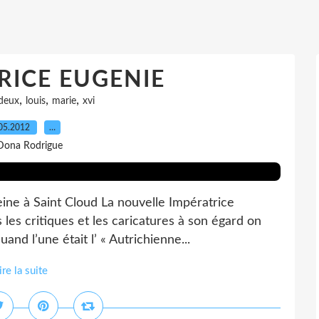
RICE EUGENIE
,
,
,
deux
louis
marie
xvi
05.2012
…
Dona Rodrigue
eine à Saint Cloud La nouvelle Impératrice
 les critiques et les caricatures à son égard on
d l’une était l’ « Autrichienne...
ire la suite