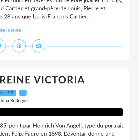
et mort en 1904 est un célèbre joailler francais,
d Cartier et grand-père de Louis, Pierre et
e 28 ans que Louis-François Cartier...
ire la suite
 REINE VICTORIA
05.2012
…
Dona Rodrigue
85, peint par Heinrich Von Angeli, type du portrait
ésident Félix-Faure en 1898. L'éventail donne une