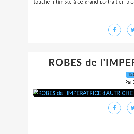
touche intimiste à ce grand portrait en pied
L
ROBES de l'IMP
15.
Par 