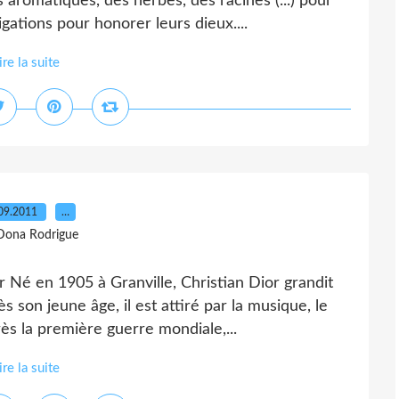
 aromatiques, des herbes, des racines (...) pour
gations pour honorer leurs dieux....
ire la suite
09.2011
…
Dona Rodrigue
or Né en 1905 à Granville, Christian Dior grandit
 son jeune âge, il est attiré par la musique, le
ès la première guerre mondiale,...
ire la suite