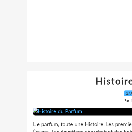
Histoir
27.
Par 
L e parfum, toute une Histoire. Les pre