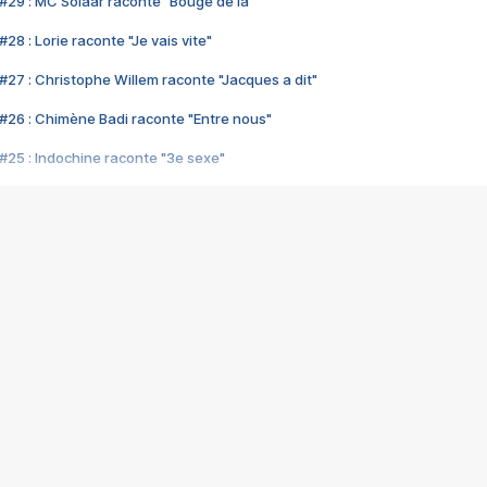
#29 : MC Solaar raconte "Bouge de là"
28 : Lorie raconte "Je vais vite"
#27 : Christophe Willem raconte "Jacques a dit"
#26 : Chimène Badi raconte "Entre nous"
#25 : Indochine raconte "3e sexe"
#24 : Zaho raconte "C'est chelou"
#23 : Patrick Bruel raconte "Au café des délices"
#22 : Kyo raconte "Le chemin"
#21 : Nolwenn Leroy raconte "Cassé"
#20 : Patrick Hernandez raconte "Born to be alive"
#19 : Lorie raconte "Près de moi"
#18 : Michael Jones raconte "A nos actes manqués" (avec Jean-Jacque
#17 : Khaled raconte "Aïcha"