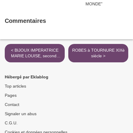
Commentaires
< BIJOUX IMPERATRICE
ROBES à TOURNURE XIXè
MARIE LOUISE, seconde
siècle >
épouse de NAPOLEON
Hébergé par Eklablog
Top articles
Pages
Contact
Signaler un abus
C.G.U.
Cookies et données personnelles