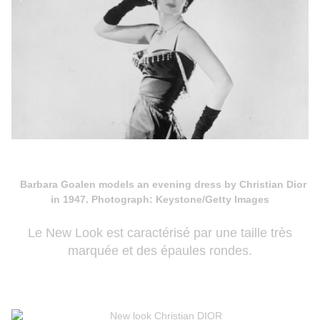
Barbara Goalen models an evening dress by Christian Dior
in 1947. Photograph: Keystone/Getty Images
Le New Look est caractérisé par une taille très
marquée et des épaules rondes.