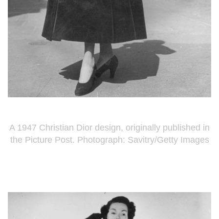
A 1947 Christian Dior design, originally published in
the Picture Post. Photograph: Savitry/Getty Images