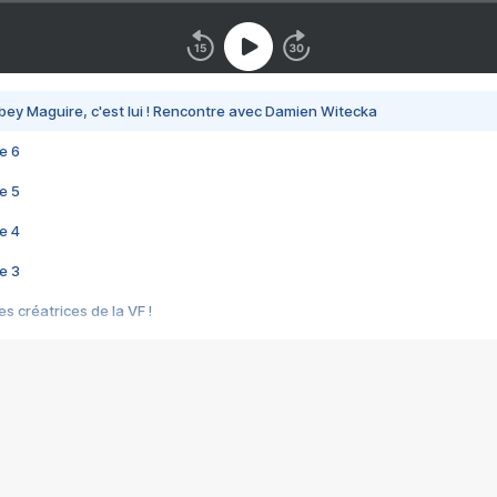
bey Maguire, c'est lui ! Rencontre avec Damien Witecka
e 6
e 5
e 4
e 3
s créatrices de la VF !
e 2
e 1
e Mektoub My Love arrive enfin ! Rencontre avec Shaïn Boumedine et Sal
i : après Toni en famille