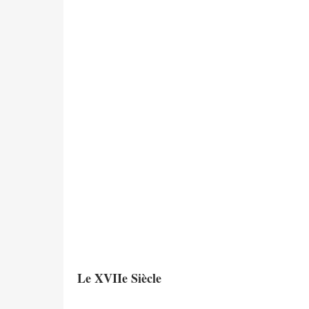
On di
talon
centi
talon
courti
nobles
rubans
d’arge
de vé
contre
Le XVIIe Siècle