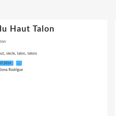
du Haut Talon
alon
,
,
,
aut
siecle
talon
talons
07.2014
…
Dona Rodrigue