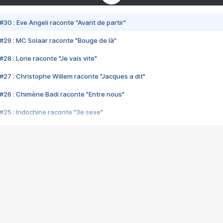
#30 : Eve Angeli raconte "Avant de partir"
#29 : MC Solaar raconte "Bouge de là"
28 : Lorie raconte "Je vais vite"
#27 : Christophe Willem raconte "Jacques a dit"
#26 : Chimène Badi raconte "Entre nous"
#25 : Indochine raconte "3e sexe"
#24 : Zaho raconte "C'est chelou"
#23 : Patrick Bruel raconte "Au café des délices"
#22 : Kyo raconte "Le chemin"
#21 : Nolwenn Leroy raconte "Cassé"
#20 : Patrick Hernandez raconte "Born to be alive"
#19 : Lorie raconte "Près de moi"