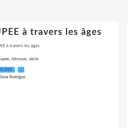
PEE à travers les âges
EE à travers les âges
,
,
oupee
retrouve
siecle
05.2014
…
Dona Rodrigue