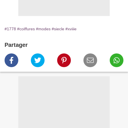
#1778
#coiffures
#modes
#siecle
#xviiie
Partager