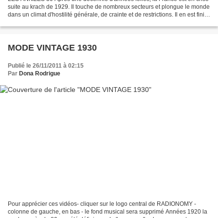
suite au krach de 1929. Il touche de nombreux secteurs et plongue le monde
dans un climat d'hostilité générale, de crainte et de restrictions. Il en est fini
des tenues frivoles...
MODE VINTAGE 1930
Publié le 26/11/2011 à 02:15
Par
Dona Rodrigue
Pour apprécier ces vidéos- cliquer sur le logo central de RADIONOMY -
colonne de gauche, en bas - le fond musical sera supprimé Années 1920 la