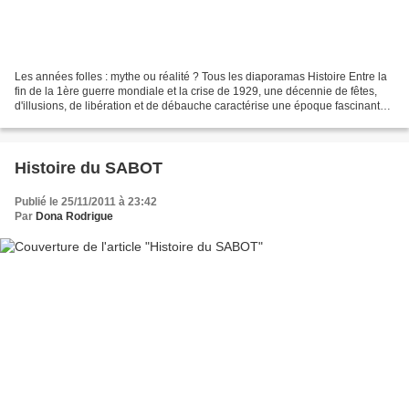
Les années folles : mythe ou réalité ? Tous les diaporamas Histoire Entre la
fin de la 1ère guerre mondiale et la crise de 1929, une décennie de fêtes,
d'illusions, de libération et de débauche caractérise une époque fascinante :
les "années folles",...
Histoire du SABOT
Publié le 25/11/2011 à 23:42
Par
Dona Rodrigue