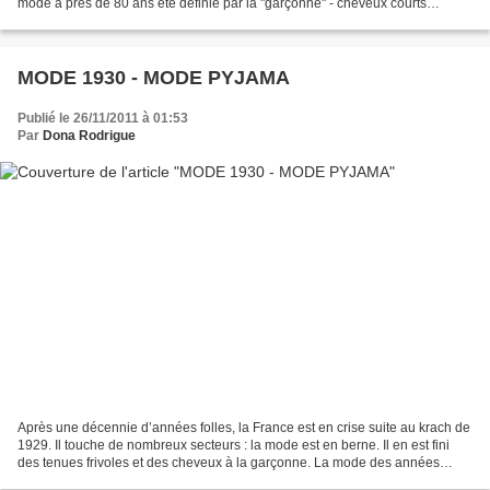
mode a près de 80 ans été définie par la "garçonne" - cheveux courts
coupés au carré, frangé robes informes,...
MODE 1930 - MODE PYJAMA
Publié le 26/11/2011 à 01:53
Par
Dona Rodrigue
Après une décennie d’années folles, la France est en crise suite au krach de
1929. Il touche de nombreux secteurs : la mode est en berne. Il en est fini
des tenues frivoles et des cheveux à la garçonne. La mode des années
1930 marque le retour au classicisme...