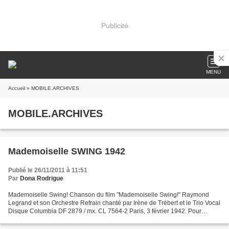
Publicité
MENU
Accueil
» MOBILE.ARCHIVES
MOBILE.ARCHIVES
Mademoiselle SWING 1942
Publié le 26/11/2011 à 11:51
Par
Dona Rodrigue
Mademoiselle Swing! Chanson du film "Mademoiselle Swing!" Raymond
Legrand et son Orchestre Refrain chanté par Irène de Trébert et le Trio Vocal
Disque Columbia DF 2879 / mx. CL 7564-2 Paris, 3 février 1942. Pour
apprécier cette vidéo - cliquer sur le...