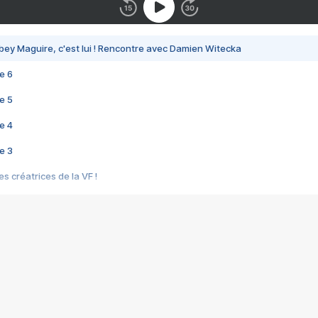
bey Maguire, c'est lui ! Rencontre avec Damien Witecka
e 6
e 5
e 4
e 3
s créatrices de la VF !
e 2
e 1
e Mektoub My Love arrive enfin ! Rencontre avec Shaïn Boumedine et Sal
i : après Toni en famille
elle réalise le bouleversant Dites lui que je l'aime