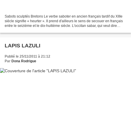
Sabots sculptés Bretons Le verbe saboter en ancien français tardif du XIIIe
siècle signifie « heurter ». Il prend d'ailleurs le sens de secouer en français
entre le seizième et le dix-huitième siècle. L'occitan sabar, qui veut dire
frapper sur le bois...
LAPIS LAZULI
Publié le 25/11/2011 à 21:12
Par
Dona Rodrigue